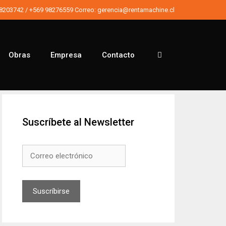
98203742
/
+569 98276559
Correo:
gerencia@rentamachine.cl
Obras
Empresa
Contacto
Buscar
Suscríbete al Newsletter