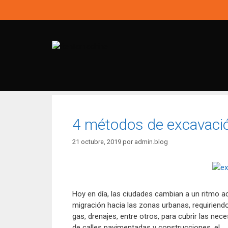
Saltar
al
contenido
4 métodos de excavació
21 octubre, 2019
por
admin.blog
Hoy en día, las ciudades cambian a un ritmo a
migración hacia las zonas urbanas, requiriendo
gas, drenajes, entre otros, para cubrir las ne
de calles pavimentadas y construcciones, el …