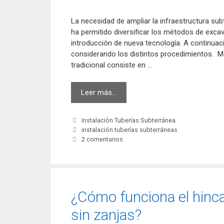
La necesidad de ampliar la infraestructura sub
ha permitido diversificar los métodos de excav
introducción de nueva tecnología. A continua
considerando los distintos procedimientos. M
tradicional consiste en …
¿Cómo
Leer más…
es
la
Categorías
Instalación Tuberías Subterránea
excavación
Etiquetas
instalación tuberías subterráneas
de
2 comentarios
instalación
tuberías
subterráneas?
¿Cómo funciona el hinc
sin zanjas?