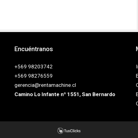
Encuéntranos
+569 98203742
I
+569 98276559
gerencia@rentamachine.cl
Camino Lo Infante nº 1551, San Bernardo