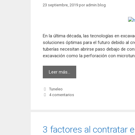
23 septiembre, 2019
por
admin.blog
En la última década, las tecnologías en excav
soluciones óptimas para el futuro debido al cr
tuberías necesitan abrirse paso debajo de co
excavación como la perforación con microtun
¿Cómo
Leer más…
funciona
el
Categorías
Tuneleo
hincado
4 comentarios
de
tuberías
subterráneas
sin
zanjas?
3 factores al contratar