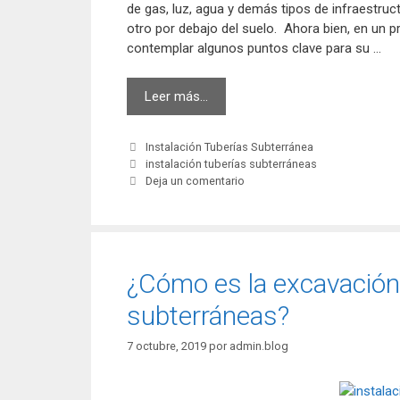
de gas, luz, agua y demás tipos de infraestruc
otro por debajo del suelo. Ahora bien, en un p
contemplar algunos puntos clave para su …
Lo
Leer más…
que
debes
Categorías
Instalación Tuberías Subterránea
saber
Etiquetas
instalación tuberías subterráneas
de
Deja un comentario
la
instalación
de
tuberías
subterráneas
¿Cómo es la excavación 
subterráneas?
7 octubre, 2019
por
admin.blog