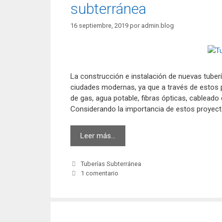
subterránea
16 septiembre, 2019
por
admin.blog
La construcción e instalación de nuevas tuber
ciudades modernas, ya que a través de estos p
de gas, agua potable, fibras ópticas, cableado 
Considerando la importancia de estos proyect
3
Leer más…
factores
al
Categorías
Tuberías Subterránea
contratar
1 comentario
empresas
de
tuberías
subterránea