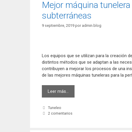
Mejor máquina tunelera 
subterráneas
9 septiembre, 2019
por
admin.blog
Los equipos que se utilizan para la creación d
distintos métodos que se adaptan a las neces
contribuyen a mejorar los procesos de una in
de las mejores máquinas tuneleras para la perf
Mejor
Leer más…
máquina
tunelera
Categorías
Tuneleo
para
2 comentarios
instalaciones
subterráneas