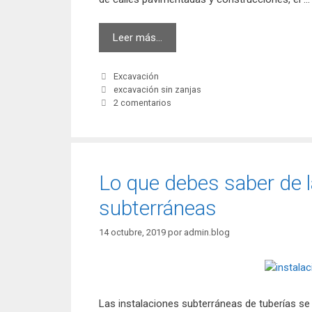
4
Leer más…
métodos
de
Categorías
Excavación
excavación
Etiquetas
excavación sin zanjas
sin
2 comentarios
zanjas
Lo que debes saber de l
subterráneas
14 octubre, 2019
por
admin.blog
Las instalaciones subterráneas de tuberías se