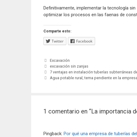
Definitivamente, implementar la tecnología si
optimizar los procesos en las faenas de const
Comparte esto:
Twitter
Facebook
Categorías
Excavación
Etiquetas
excavación sin zanjas
Navegación
7 ventajas en instalación tuberías subterráneas 
de
Agua potable rural, tema pendiente en la empresa
entradas
1 comentario en “La importancia de
Pingback:
Por qué una empresa de tuberías deb