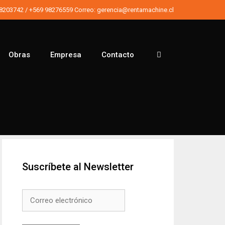
98203742
/
+569 98276559
Correo:
gerencia@rentamachine.cl
Obras
Empresa
Contacto
Buscar
Suscríbete al Newsletter