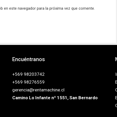
eb en este navegador para la próxima vez que comente.
Encuéntranos
+569 98203742
I
+569 98276559
gerencia@rentamachine.cl
Camino Lo Infante nº 1551, San Bernardo