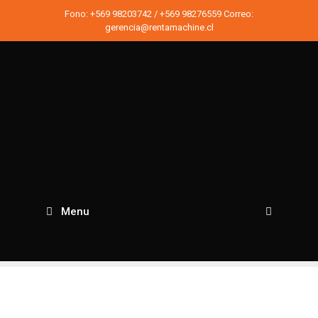
Saltar
Fono:
+569 98203742
/
+569 98276559
Correo:
al
gerencia@rentamachine.cl
contenido
Menu
Busc