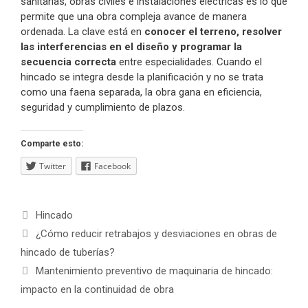
sanitarias, obras civiles e instalaciones eléctricas es lo que
permite que una obra compleja avance de manera
ordenada. La clave está en
conocer el terreno, resolver
las interferencias en el diseño y programar la
secuencia correcta
entre especialidades. Cuando el
hincado se integra desde la planificación y no se trata
como una faena separada, la obra gana en eficiencia,
seguridad y cumplimiento de plazos.
Comparte esto:
Twitter
Facebook
Categorías
Hincado
Navegación
¿Cómo reducir retrabajos y desviaciones en obras de
de
hincado de tuberías?
entradas
Mantenimiento preventivo de maquinaria de hincado:
impacto en la continuidad de obra