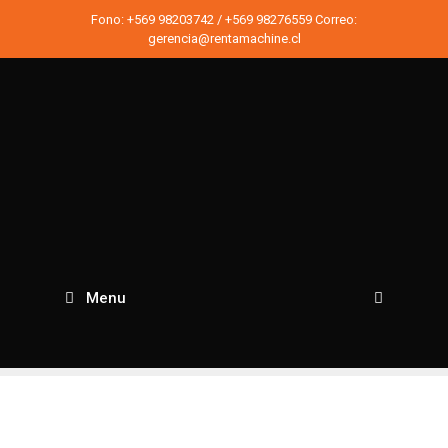
Saltar
Fono:
+569 98203742
/
+569 98276559
Correo:
al
gerencia@rentamachine.cl
contenido
Menu
Busc