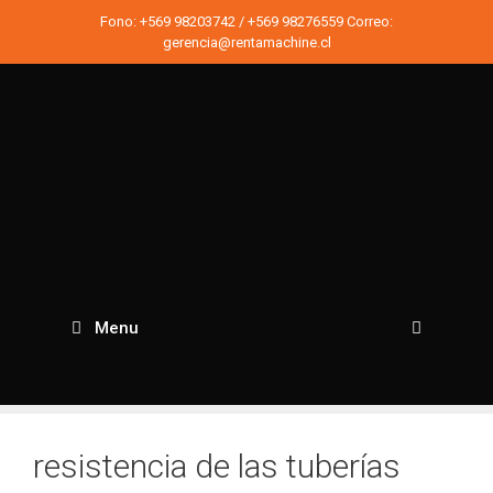
Saltar
Fono:
+569 98203742
/
+569 98276559
Correo:
al
gerencia@rentamachine.cl
contenido
Menu
Busc
resistencia de las tuberías