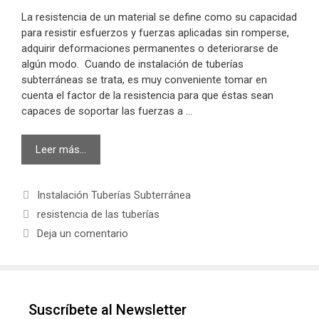
La resistencia de un material se define como su capacidad
para resistir esfuerzos y fuerzas aplicadas sin romperse,
adquirir deformaciones permanentes o deteriorarse de
algún modo. Cuando de instalación de tuberías
subterráneas se trata, es muy conveniente tomar en
cuenta el factor de la resistencia para que éstas sean
capaces de soportar las fuerzas a …
Conoce
Leer más…
la
resistencia
Categorías
Instalación Tuberías Subterránea
de
las
Etiquetas
resistencia de las tuberías
tuberías
Deja un comentario
Suscríbete al Newsletter