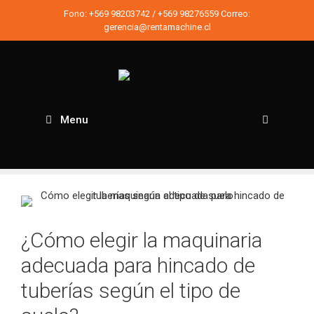
Saltar
Fono:
+569 98203742
/
+569 98276559
Correo:
al
gerencia@rentamachine.cl
contenido
Menu
Busc
¿Cómo elegir la maquinaria
adecuada para hincado de
tuberías según el tipo de