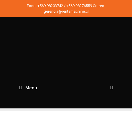
Saltar
Fono:
+569 98203742
/
+569 98276559
Correo:
al
gerencia@rentamachine.cl
contenido
Menu
Busc