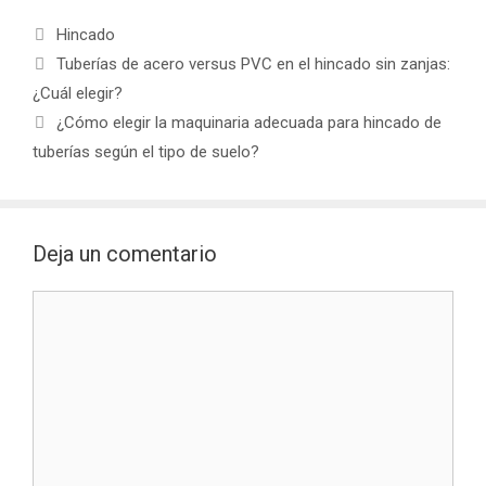
Categorías
Hincado
Navegación
Tuberías de acero versus PVC en el hincado sin zanjas:
de
¿Cuál elegir?
entradas
¿Cómo elegir la maquinaria adecuada para hincado de
tuberías según el tipo de suelo?
Deja un comentario
Comentario